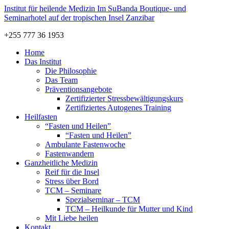
Institut für
heilende Medizin
Im SuBanda Boutique- und
Seminarhotel auf der tropischen Insel Zanzibar
+255 777 36 1953
Home
Das Institut
Die Philosophie
Das Team
Präventionsangebote
Zertifizierter Stressbewältigungskurs
Zertifiziertes Autogenes Training
Heilfasten
“Fasten und Heilen”
“Fasten und Heilen”
Ambulante Fastenwoche
Fastenwandern
Ganzheitliche Medizin
Reif für die Insel
Stress über Bord
TCM – Seminare
Spezialseminar – TCM
TCM – Heilkunde für Mutter und Kind
Mit Liebe heilen
Kontakt