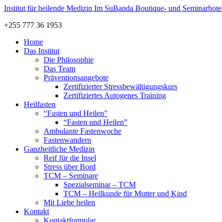
Institut für
heilende Medizin
Im SuBanda Boutique- und Seminarhotel 
+255 777 36 1953
Home
Das Institut
Die Philosophie
Das Team
Präventionsangebote
Zertifizierter Stressbewältigungskurs
Zertifiziertes Autogenes Training
Heilfasten
“Fasten und Heilen”
“Fasten und Heilen”
Ambulante Fastenwoche
Fastenwandern
Ganzheitliche Medizin
Reif für die Insel
Stress über Bord
TCM – Seminare
Spezialseminar – TCM
TCM – Heilkunde für Mutter und Kind
Mit Liebe heilen
Kontakt
Kontaktformular