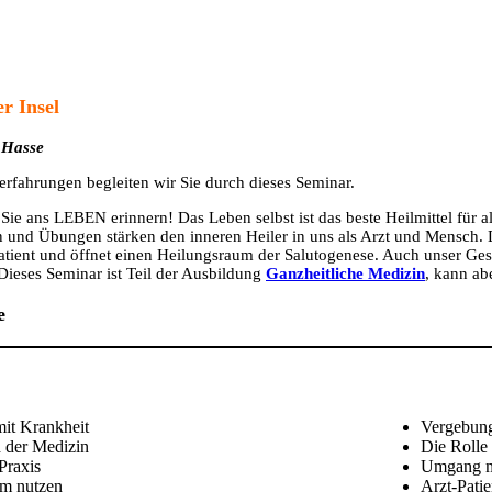
r Insel
 Hasse
erfahrungen begleiten wir Sie durch dieses Seminar.
ie ans LEBEN erinnern! Das Leben selbst ist das beste Heilmittel für al
und Übungen stärken den inneren Heiler in uns als Arzt und Mensch. Di
tient und öffnet einen Heilungsraum der Salutogenese. Auch unser Gesu
 Dieses Seminar ist Teil der Ausbildung
Ganzheitliche Medizin
, kann ab
e
t Krankheit
Vergebung 
d der Medizin
Die Rolle
Praxis
Umgang mi
am nutzen
Arzt-Pati