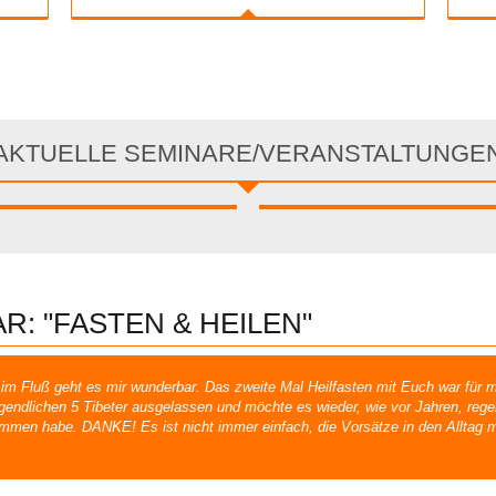
AKTUELLE SEMINARE/VERANSTALTUNGE
R: "FASTEN & HEILEN"
 Fluß geht es mir wunderbar. Das zweite Mal Heilfasten mit Euch war für mi
rgendlichen 5 Tibeter ausgelassen und möchte es wieder, wie vor Jahren, rege
men habe. DANKE! Es ist nicht immer einfach, die Vorsätze in den Alltag mi