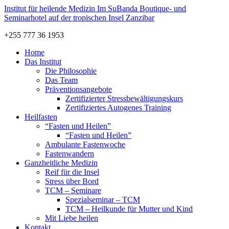
Institut für
heilende Medizin
Im SuBanda Boutique- und
Seminarhotel auf der tropischen Insel Zanzibar
+255 777 36 1953
Home
Das Institut
Die Philosophie
Das Team
Präventionsangebote
Zertifizierter Stressbewältigungskurs
Zertifiziertes Autogenes Training
Heilfasten
“Fasten und Heilen”
“Fasten und Heilen”
Ambulante Fastenwoche
Fastenwandern
Ganzheitliche Medizin
Reif für die Insel
Stress über Bord
TCM – Seminare
Spezialseminar – TCM
TCM – Heilkunde für Mutter und Kind
Mit Liebe heilen
Kontakt