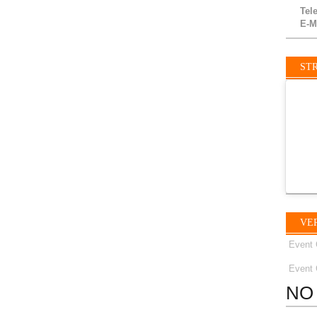
Tel
E-M
STR
VE
Event 
Event 
NO